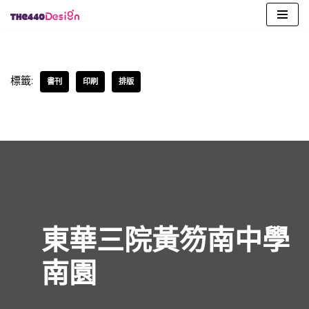
Skip
to
content
標籤:
書刊
印刷
排版
東華三院黃笏南中學
南園