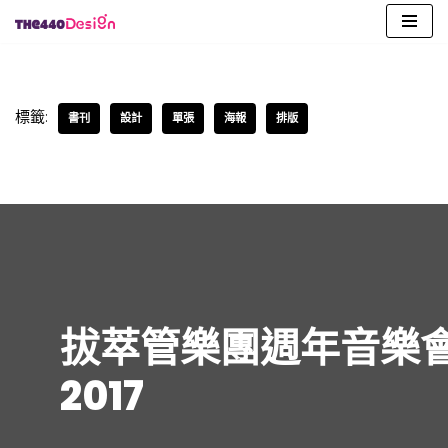
Skip
to
content
標籤:
書刊
設計
單張
海報
排版
拔萃管樂團週年音樂
2017