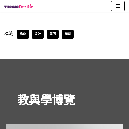
Skip
to
content
標籤:
攤位
設計
單張
印刷
教與學博覽