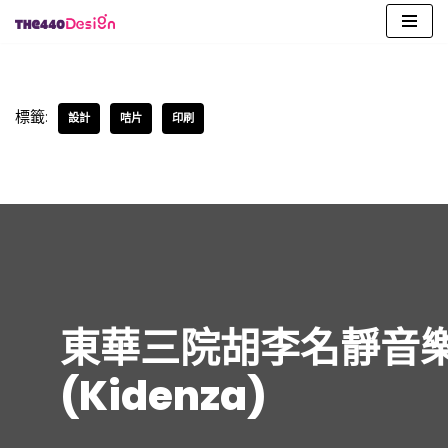
Skip
to
content
標籤:
設計
咭片
印刷
東華三院胡李名靜音
(Kidenza)