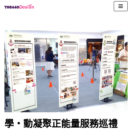
Skip
to
content
學・動凝聚正能量服務巡禮