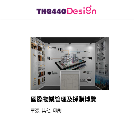
Skip
to
content
國際物業管理及採購博覽
單張
,
其他
,
印刷