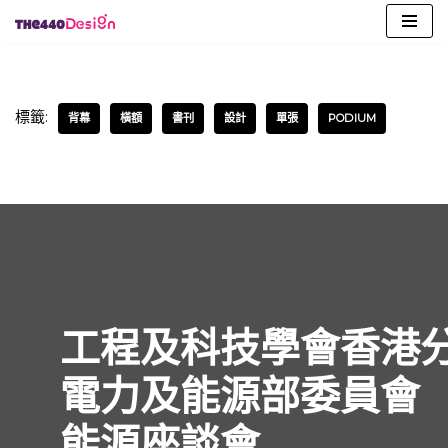
Skip
to
content
標籤:
背幕
橫額
書刊
設計
單張
PODIUM
工程及科技學會香港
電力及能源部委員會
能源座談會