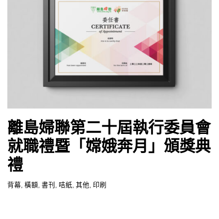
離島婦聯第二十屆執行委員會
就職禮暨「嫦娥奔月」頒獎典
禮
背幕
,
橫額
,
書刊
,
咭紙
,
其他
,
印刷