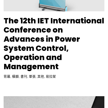
The 12th IET International
Conference on
Advances in Power
System Control,
Operation and
Management
背幕
,
橫額
,
書刊
,
單張
,
其他
,
易拉架