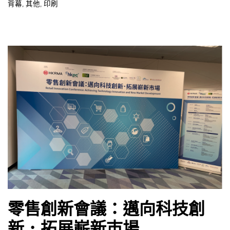
背幕
,
其他
,
印刷
零售創新會議：邁向科技創
新．拓展嶄新巿場