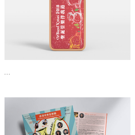
,
,
,