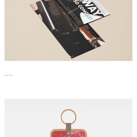
,
,
,
,