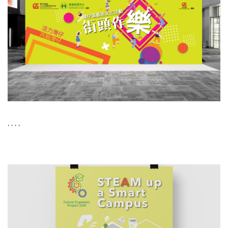
,
,
,
,