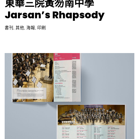
,
,
,