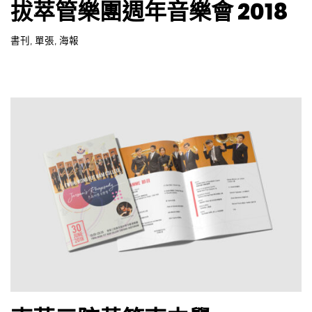
,
,
,
,
,