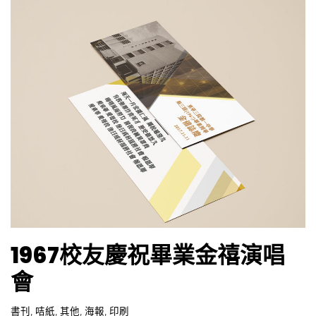
,
,
,
,