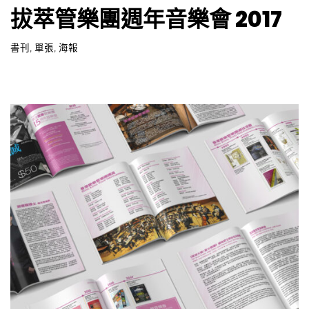
,
,
,