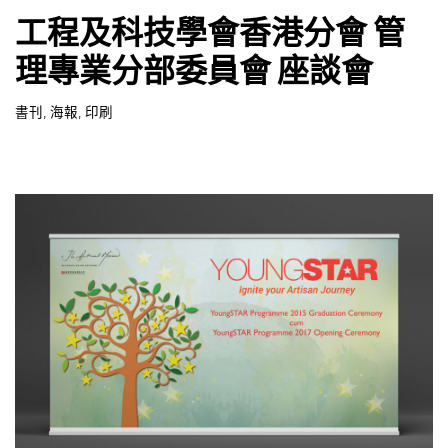
,
,
,