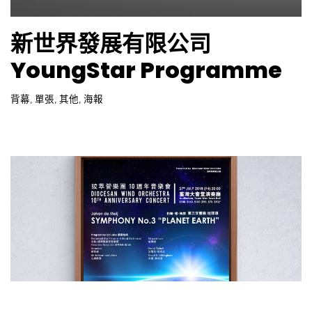
,
,
,
,
,