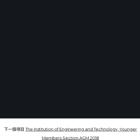
下一個項目
The Institution of Engineering and Technology, Younger
Members Section AGM 2018