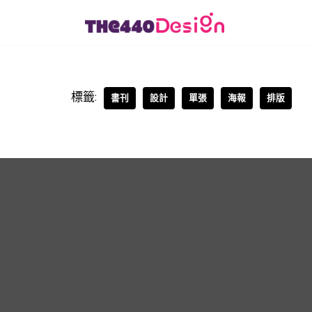
Skip
to
content
標籤:
書刊
設計
單張
海報
排版