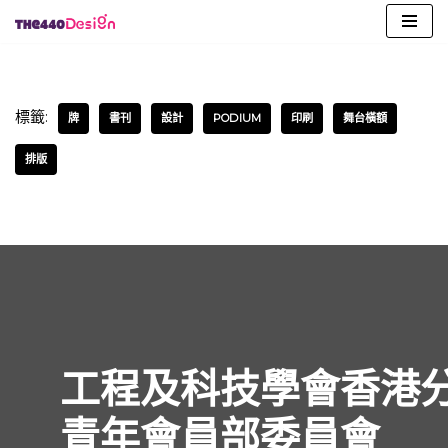
Skip
to
content
標籤:
牌
書刊
設計
PODIUM
印刷
舞台橫額
排版
工程及科技學會香港
青年會員部委員會