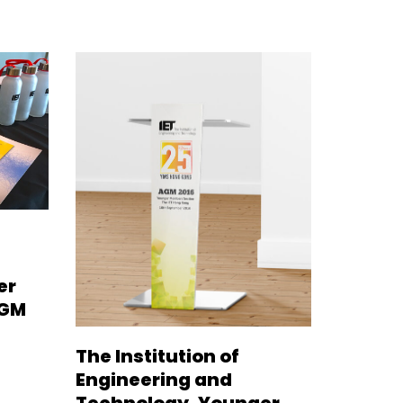
er
AGM
The Institution of
Engineering and