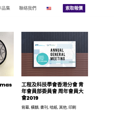
作品集
聯絡我們
索取報價
stmas
工程及科技學會香港分會 青
年會員部委員會 周年會員大
會2019
背幕
,
橫額
,
書刊
,
咭紙
,
其他
,
印刷