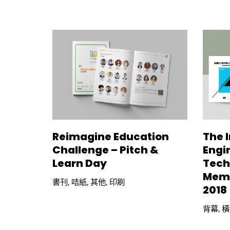
Reimagine Education
The I
Challenge – Pitch &
Engi
Learn Day
Tech
Memb
書刊
,
咭紙
,
其他
,
印刷
2018
背幕
,
橫