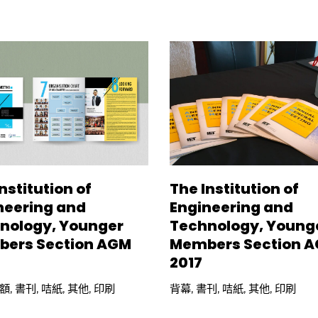
nstitution of
The Institution of
neering and
Engineering and
nology, Younger
Technology, Young
ers Section AGM
Members Section 
2017
額
,
書刊
,
咭紙
,
其他
,
印刷
背幕
,
書刊
,
咭紙
,
其他
,
印刷