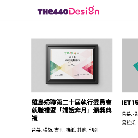
Skip
to
content
離島婦聯第二十屆執行委員會
IET
就職禮暨「嫦娥奔月」頒獎典
背幕
,
橫
禮
易拉架
背幕
,
橫額
,
書刊
,
咭紙
,
其他
,
印刷