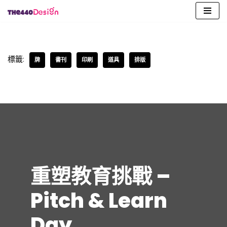
Skip
to
content
標籤:
牌
書刊
印刷
道具
排版
重塑教育挑戰 –
Pitch & Learn
Day