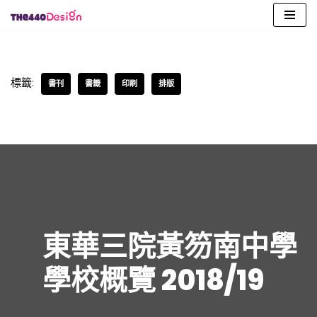
Skip
to
content
標籤:
書刊
書籤
印刷
排版
東華三院黃笏南中學
學校概覽 2018/19