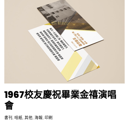
1967校友慶祝畢業金禧演唱
會
書刊
,
咭紙
,
其他
,
海報
,
印刷