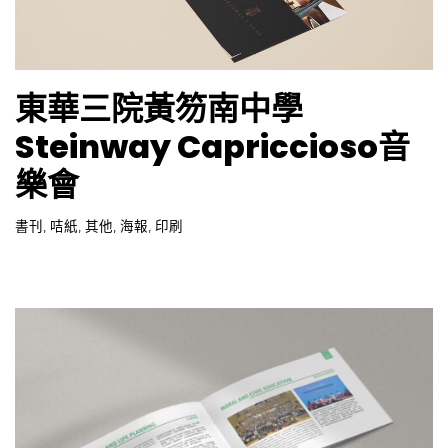
東華三院黃笏南中學
Steinway Capriccioso音
樂會
書刊
,
咭紙
,
其他
,
海報
,
印刷