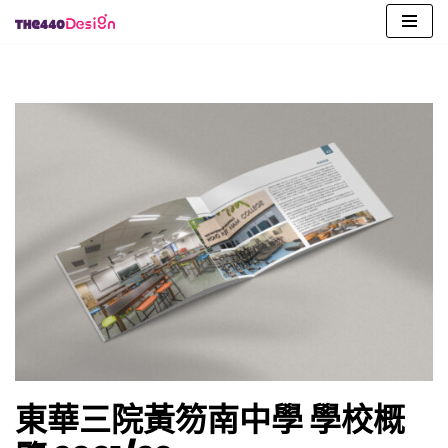
Skip
to
content
東華三院黃笏南中學 學校概