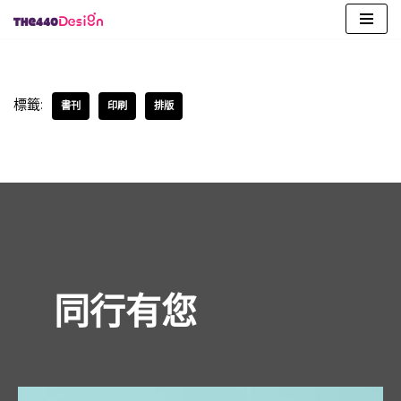
Skip
to
content
標籤:
書刊
印刷
排版
同行有您