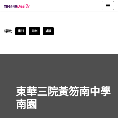
Skip
to
content
標籤:
書刊
印刷
排版
東華三院黃笏南中學
南園