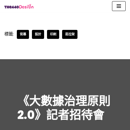
Skip
to
content
標籤:
背幕
設計
印刷
易拉架
《大數據治理原則
2.0》記者招待會