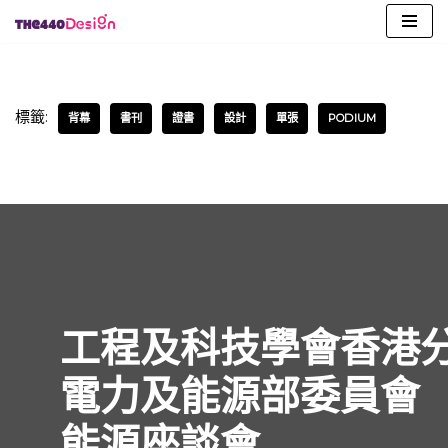
Skip
to
content
標籤:
背幕
書刊
證書
設計
單張
PODIUM
工程及科技學會香港
電力及能源部委員會
能源座談會